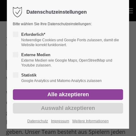
Datenschutzeinstellungen
Bitte wählen Sie Ihre Datenschutzeinstellungen:
Erforderlich*
Beachvolley
Notwendige Cookies und Google Fonts zulassen, damit die
Website korrekt funktioniert.
Externe Medien
Externe Medien wie Google Maps, OpenStreetMap und
Abteilungsleiter Alexander Gerber
Youtube zulassen.
Statistik
Willkommen in unserem Volleyball-Team
Google Analytics und Matomo Analytics zulassen
Wir sind eine leidenschaftliche und engagierte
Gruppe von Volleyballspielern, die sich zum Ziel
gesetzt haben, gemeinsam Spaß am Sport zu
haben und unser Bestes auf dem Spielfeld zu
Datenschutz
Impressum
Weitere Informationen
geben. Unser Team besteht aus Spielern jeden