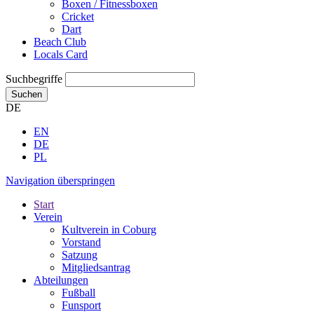
Boxen / Fitnessboxen
Cricket
Dart
Beach Club
Locals Card
Suchbegriffe
Suchen
DE
EN
DE
PL
Navigation überspringen
Start
Verein
Kultverein in Coburg
Vorstand
Satzung
Mitgliedsantrag
Abteilungen
Fußball
Funsport