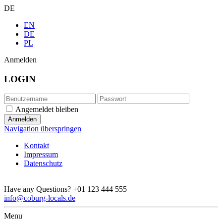
DE
EN
DE
PL
Anmelden
LOGIN
Angemeldet bleiben
Navigation überspringen
Kontakt
Impressum
Datenschutz
Have any Questions?
+01 123 444 555
info@coburg-locals.de
Menu