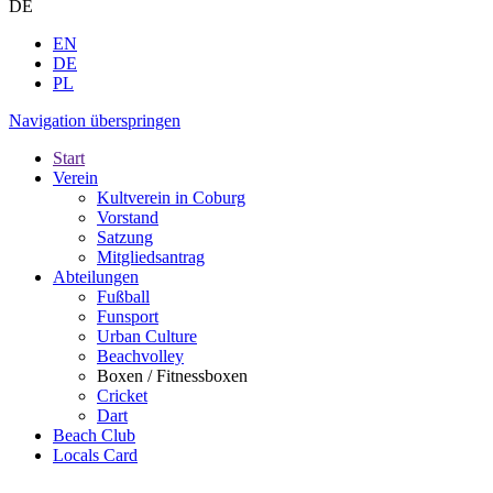
DE
EN
DE
PL
Navigation überspringen
Start
Verein
Kultverein in Coburg
Vorstand
Satzung
Mitgliedsantrag
Abteilungen
Fußball
Funsport
Urban Culture
Beachvolley
Boxen / Fitnessboxen
Cricket
Dart
Beach Club
Locals Card