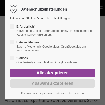
Datenschutzeinstellungen
Bitte wählen Sie Ihre Datenschutzeinstellungen:
Erforderlich*
Coburg Locals - Der
Notwendige Cookies und Google Fonts zulassen, damit die
Website korrekt funktioniert.
Externe Medien
etwas andere
Externe Medien wie Google Maps, OpenStreetMap und
Youtube zulassen.
Sportverein
Statistik
Google Analytics und Matomo Analytics zulassen
Die Coburg Locals existieren seit 2010 und sind
aus den Freien Turnern hervorgegangen. Unsere
Datenschutz
Impressum
Weitere Informationen
Vision ist es, Spaß und Sport zu vereinen. Schon