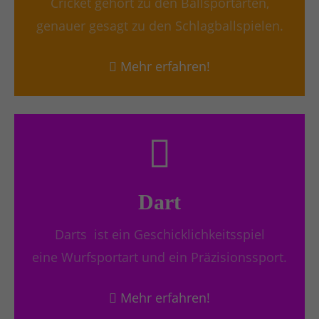
Cricket gehört zu den Ballsportarten,
genauer gesagt zu den Schlagballspielen.
Mehr erfahren!
Dart
Darts ist ein Geschicklichkeitsspiel
eine Wurfsportart und ein Präzisionssport.
Mehr erfahren!