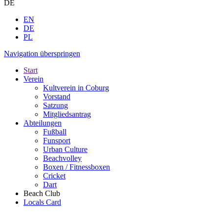
DE
EN
DE
PL
Navigation überspringen
Start
Verein
Kultverein in Coburg
Vorstand
Satzung
Mitgliedsantrag
Abteilungen
Fußball
Funsport
Urban Culture
Beachvolley
Boxen / Fitnessboxen
Cricket
Dart
Beach Club
Locals Card