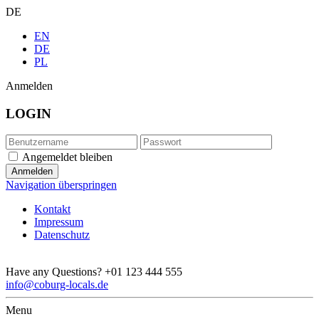
DE
EN
DE
PL
Anmelden
LOGIN
Angemeldet bleiben
Navigation überspringen
Kontakt
Impressum
Datenschutz
Have any Questions?
+01 123 444 555
info@coburg-locals.de
Menu