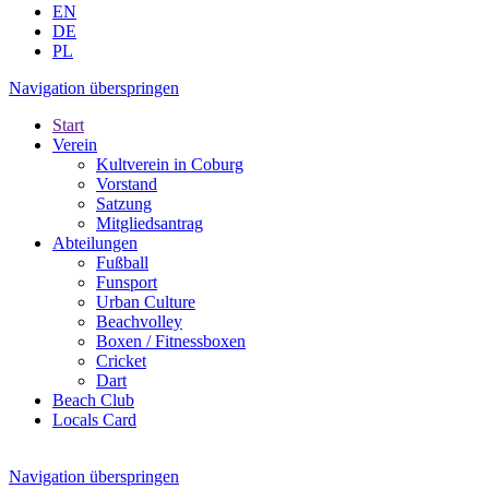
EN
DE
PL
Navigation überspringen
Start
Verein
Kultverein in Coburg
Vorstand
Satzung
Mitgliedsantrag
Abteilungen
Fußball
Funsport
Urban Culture
Beachvolley
Boxen / Fitnessboxen
Cricket
Dart
Beach Club
Locals Card
Navigation überspringen