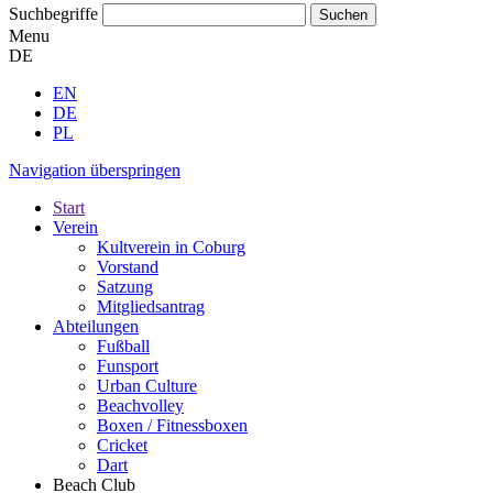
Suchbegriffe
Menu
DE
EN
DE
PL
Navigation überspringen
Start
Verein
Kultverein in Coburg
Vorstand
Satzung
Mitgliedsantrag
Abteilungen
Fußball
Funsport
Urban Culture
Beachvolley
Boxen / Fitnessboxen
Cricket
Dart
Beach Club